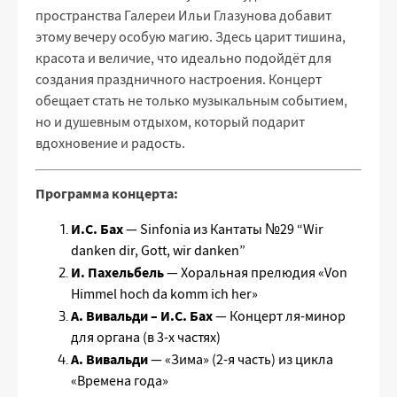
пространства Галереи Ильи Глазунова добавит
этому вечеру особую магию. Здесь царит тишина,
красота и величие, что идеально подойдёт для
создания праздничного настроения. Концерт
обещает стать не только музыкальным событием,
но и душевным отдыхом, который подарит
вдохновение и радость.
Программа концерта:
И.С. Бах
— Sinfonia из Кантаты №29 “Wir
danken dir, Gott, wir danken”
И. Пахельбель
— Хоральная прелюдия «Von
Himmel hoch da komm ich her»
А. Вивальди – И.С. Бах
— Концерт ля-минор
для органа (в 3-х частях)
А. Вивальди
— «Зима» (2-я часть) из цикла
«Времена года»